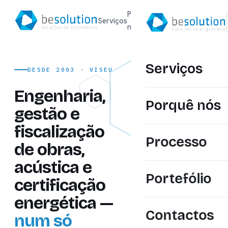
Porquê
Serviços
Processo
Portefóli
nós
Serviços
DESDE 2003 · VISEU
Engenharia,
Porquê nós
gestão e
fiscalização
Processo
de obras,
acústica e
Portefólio
certificação
energética —
Contactos
num só